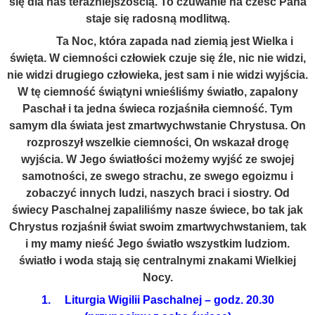
się dla nas teraźniejszością. To czuwanie na cześć Pana
staje się radosną modlitwą.
Ta Noc, która zapada nad ziemią jest Wielka i
święta. W ciemności człowiek czuje się źle, nic nie widzi,
nie widzi drugiego człowieka, jest sam i nie widzi wyjścia.
W tę ciemność świątyni wnieśliśmy światło, zapalony
Paschał i ta jedna świeca rozjaśniła ciemność. Tym
samym dla świata jest zmartwychwstanie Chrystusa. On
rozproszył wszelkie ciemności, On wskazał drogę
wyjścia. W Jego światłości możemy wyjść ze swojej
samotności, ze swego strachu, ze swego egoizmu i
zobaczyć innych ludzi, naszych braci i siostry. Od
świecy Paschalnej zapaliliśmy nasze świece, bo tak jak
Chrystus rozjaśnił świat swoim zmartwychwstaniem, tak
i my mamy nieść Jego światło wszystkim ludziom.
światło i woda stają się centralnymi znakami Wielkiej
Nocy.
1. Liturgia Wigilii Paschalnej – godz. 20.30