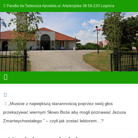
Parafia św.Tadeusza Apostoła ul. Artyleryjska 38 59-220 Legnica
„Musicie z największą starannością poprzez swój głos
przekazywać wiernym Słowo Boże aby mogli poznawać Jezusa
Zmartwychwstałego.” – czyli jak zostać lektorem…?