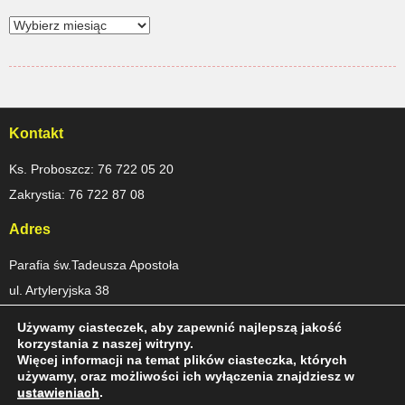
Kontakt
Ks. Proboszcz: 76 722 05 20
Zakrystia: 76 722 87 08
Adres
Parafia św.Tadeusza Apostoła
ul. Artyleryjska 38
59-220 Legnica
Używamy ciasteczek, aby zapewnić najlepszą jakość
korzystania z naszej witryny.
Konto Parafii św. Tadeusza Apostoła
Więcej informacji na temat plików ciasteczka, których
używamy, oraz możliwości ich wyłączenia znajdziesz w
Pekao S.A. I O. Legnica
ustawieniach
.