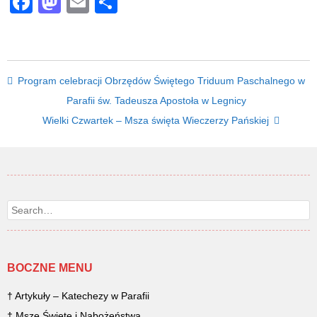
Facebook
Mastodon
Email
Share
Post navigation
Program celebracji Obrzędów Świętego Triduum Paschalnego w
Parafii św. Tadeusza Apostoła w Legnicy
Wielki Czwartek – Msza święta Wieczerzy Pańskiej
Search
BOCZNE MENU
† Artykuły – Katechezy w Parafii
† Msze Święte i Nabożeństwa